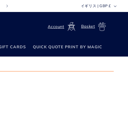
国
イギリス | GBP £
FREE WORLDWIDE SHIPPING ON ORDERS OVER £70
/
ロ
カ
地
グ
ー
域
イ
ト
ン
GIFT CARDS
QUICK QUOTE PRINT BY MAGIC