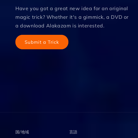
Have you got a great new idea for an original
magic trick? Whether it's a gimmick, a DVD or
a download Alakazam is interested.
Submit a Trick
国/地域
言語