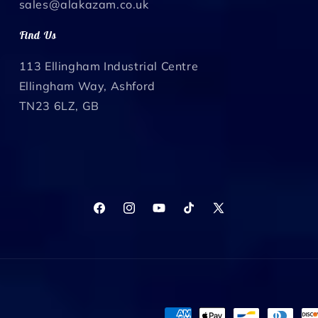
sales@alakazam.co.uk
Find Us
113 Ellingham Industrial Centre
Ellingham Way, Ashford
TN23 6LZ, GB
Facebook
Instagram
YouTube
TikTok
X
(Twitter)
決