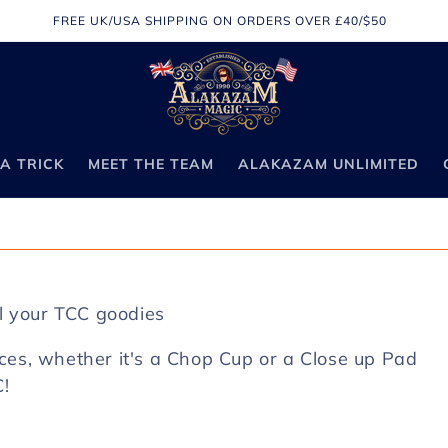
FREE UK/USA SHIPPING ON ORDERS OVER £40/$50
A TRICK
MEET THE TEAM
ALAKAZAM UNLIMITED
ll your TCC goodies
ces, whether it's a Chop Cup or a Close up Pad
C!