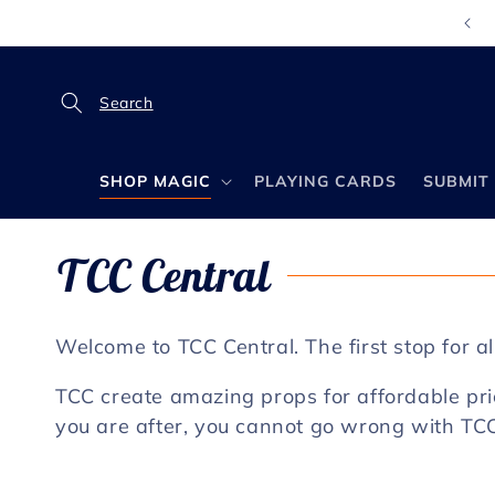
コンテ
ンツに
進む
SHOP MAGIC
PLAYING CARDS
SUBMIT 
コ
TCC Central
レ
Welcome to TCC Central. The first stop for a
ク
TCC create amazing props for affordable pri
you are after, you cannot go wrong with TC
シ