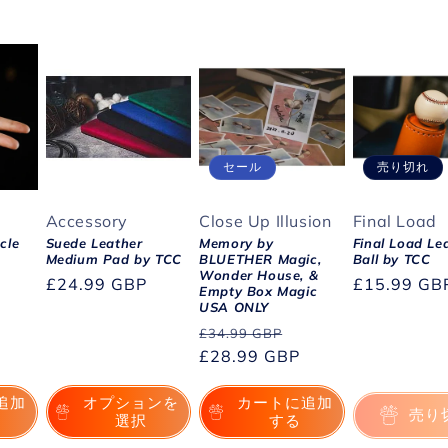
セール
売り切れ
Accessory
Close Up Illusion
Final Load
cle
Suede Leather
Memory by
Final Load Le
Medium Pad by TCC
BLUETHER Magic,
Ball by TCC
Wonder House, &
通
£24.99 GBP
通
£15.99 GB
Empty Box Magic
常
常
USA ONLY
価
通
セ
価
£34.99 GBP
格
常
£28.99 GBP
ー
格
価
ル
追加
オプションを
カートに追加
格
価
売り
選択
する
格