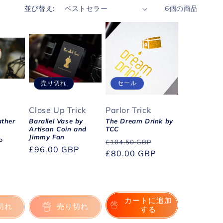
並び替え:
6個の商品
売り切れ
セール
Close Up Trick
Parlor Trick
ather
Barallel Vase by
The Dream Drink by
Artisan Coin and
TCC
Jimmy Fan
P
通
セ
£104.50 GBP
通
£96.00 GBP
常
£80.00 GBP
ー
常
価
ル
価
格
価
格
格
カートに追加
切れ
売り切れ
する