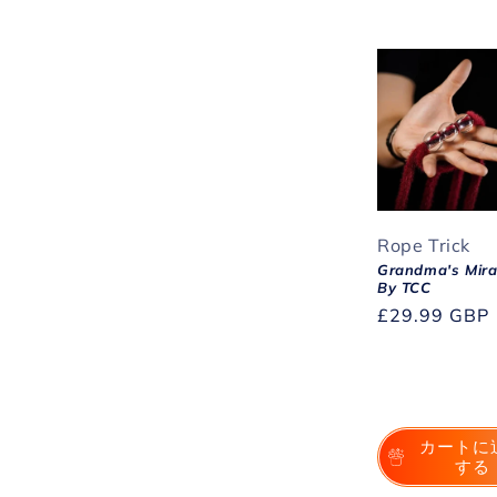
ョ
ン
:
Rope Trick
Grandma's Mira
By TCC
通
£29.99 GBP
常
価
格
カートに
する