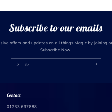
Subscribe to our emails
sive offers and updates on all things Magic by joining o
Subscribe Now!
メール
Contact
01233 637888