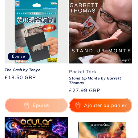
Épuisé
The Cash by Tenyo
Packet Trick
Prix
£13.50 GBP
Stand Up Monte by Garrett
Thomas
habituel
Prix
£27.99 GBP
habituel
Épuisé
Ajouter au panier