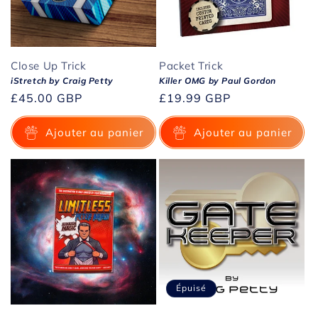
Close Up Trick
Packet Trick
iStretch by Craig Petty
Killer OMG by Paul Gordon
Prix
£45.00 GBP
Prix
£19.99 GBP
habituel
habituel
Ajouter au panier
Ajouter au panier
Épuisé