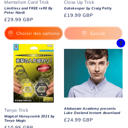
Mentalism Card Trick
Close Up Trick
Limitless and FREE refill By
Gatekeeper by Craig Petty
Peter Nardi
Prix
£19.99 GBP
Prix
£29.99 GBP
habituel
habituel
Choisir des options
Épuisé
Alakazam Academy presents
Tenyo Trick
Luke Oseland instant download
Magical Honeycomb 2021 by
Prix
£24.99 GBP
Tenyo Magic
habituel
Prix
£10.95 GBP