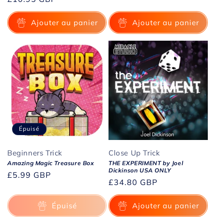
habituel
Ajouter au panier
Ajouter au panier
Épuisé
Beginners Trick
Close Up Trick
Amazing Magic Treasure Box
THE EXPERIMENT by Joel
Dickinson USA ONLY
Prix
£5.99 GBP
Prix
£34.80 GBP
habituel
habituel
Épuisé
Ajouter au panier