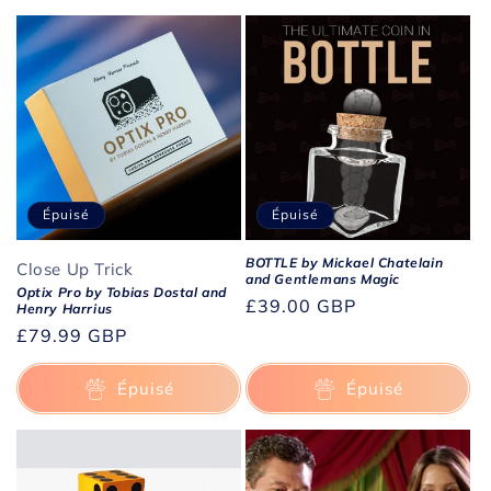
Épuisé
Épuisé
BOTTLE by Mickael Chatelain
Close Up Trick
and Gentlemans Magic
Optix Pro by Tobias Dostal and
Prix
£39.00 GBP
Henry Harrius
habituel
Prix
£79.99 GBP
habituel
Épuisé
Épuisé