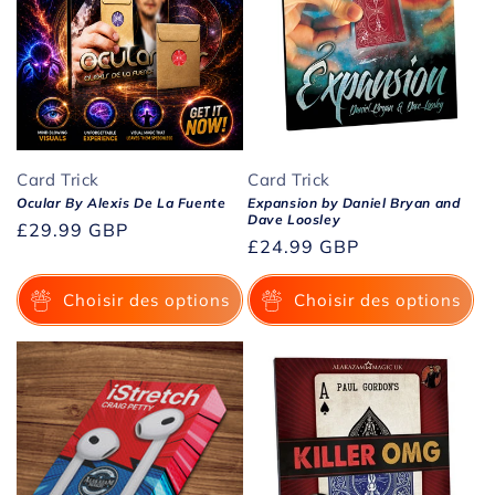
Card Trick
Card Trick
Ocular By Alexis De La Fuente
Expansion by Daniel Bryan and
Dave Loosley
Prix
£29.99 GBP
Prix
£24.99 GBP
habituel
habituel
Choisir des options
Choisir des options