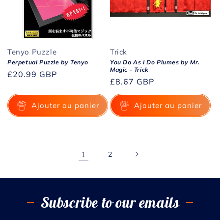
Tenyo Puzzle
Trick
Perpetual Puzzle by Tenyo
You Do As I Do Plumes by Mr.
Magic - Trick
Prix
£20.99 GBP
Prix
£8.67 GBP
habituel
habituel
Ajouter au panier
Ajouter au panier
1
2
Subscribe to our emails