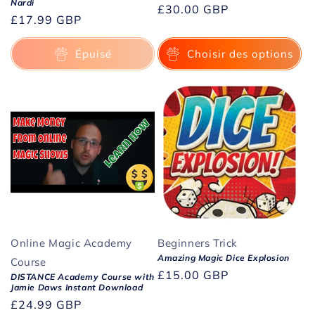
Nardi
Prix
£30.00 GBP
Prix
£17.99 GBP
habituel
habituel
Épuisé
Choisir des options
Online Magic Academy
Beginners Trick
Amazing Magic Dice Explosion
Course
Prix
£15.00 GBP
DISTANCE Academy Course with
Jamie Daws Instant Download
habituel
Prix
£24.99 GBP