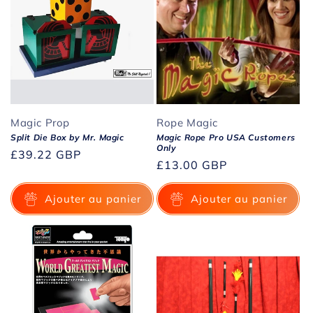
Magic Prop
Rope Magic
Split Die Box by Mr. Magic
Magic Rope Pro USA Customers
Only
Prix
£39.22 GBP
Prix
£13.00 GBP
habituel
habituel
Ajouter au panier
Ajouter au panier