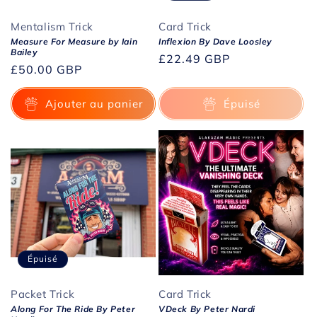
Mentalism Trick
Card Trick
Measure For Measure by Iain
Inflexion By Dave Loosley
Bailey
Prix
£22.49 GBP
Prix
£50.00 GBP
habituel
habituel
Ajouter au panier
Épuisé
Épuisé
Packet Trick
Card Trick
Along For The Ride By Peter
VDeck By Peter Nardi