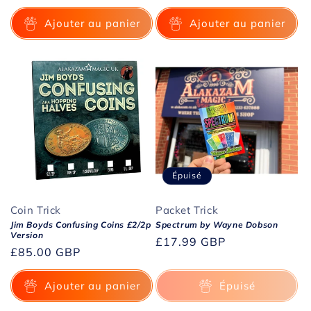
habituel
Ajouter au panier
Ajouter au panier
Épuisé
Coin Trick
Packet Trick
Jim Boyds Confusing Coins £2/2p
Spectrum by Wayne Dobson
Version
Prix
£17.99 GBP
Prix
£85.00 GBP
habituel
habituel
Ajouter au panier
Épuisé