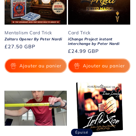
i
o
n
Mentalism Card Trick
Card Trick
:
Zoltars Opener By Peter Nardi
iChange Project instant
interchange by Peter Nardi
Prix
£27.50 GBP
Prix
£24.99 GBP
habituel
habituel
Ajouter au panier
Ajouter au panier
Épuisé